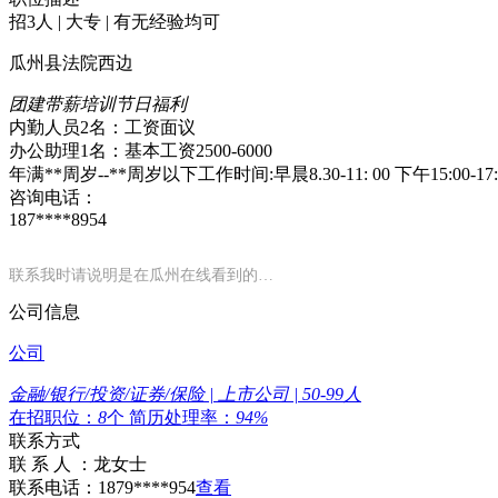
招3人 | 大专 | 有无经验均可
瓜州县法院西边
团建
带薪培训
节日福利
内勤人员2名：工资面议
办公助理1名：基本工资2500-6000
年满**周岁--**周岁以下工作时间:早晨8.30-11: 00 下午15:00
咨询电话：
187****8954
联系我时请说明是在瓜州在线看到的…
公司信息
公司
金融/银行/投资/证券/保险 | 上市公司 | 50-99人
在招职位：
8
个
简历处理率：
94%
联系方式
联 系 人 ：
龙女士
联系电话：
1879****954
查看