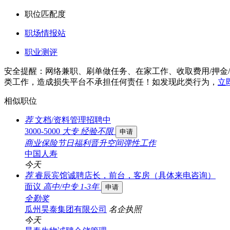
职位匹配度
职场情报站
职业测评
安全提醒：网络兼职、刷单做任务、在家工作、收取费用/押金
类工作，造成损失平台不承担任何责任！如发现此类行为，
立
相似职位
荐
文档/资料管理招聘中
3000-5000
大专
经验不限
申请
商业保险
节日福利
晋升空间
弹性工作
中国人寿
今天
荐
睿辰宾馆诚聘店长，前台，客房（具体来电咨询）
面议
高中/中专
1-3年
申请
全勤奖
瓜州昊泰集团有限公司
名企
执照
今天